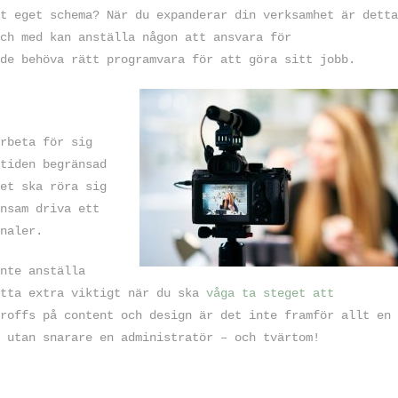
t eget schema? När du expanderar din verksamhet är detta
ch med kan anställa någon att ansvara för
de behöva rätt programvara för att göra sitt jobb.
rbeta för sig
tiden begränsad
et ska röra sig
nsam driva ett
naler.
nte anställa
tta extra viktigt när du ska
våga ta steget att
roffs på content och design är det inte framför allt en
 utan snarare en administratör – och tvärtom!