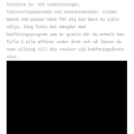
kontanta in- och utbetalningar,
faktureringsmetoden och kontantmetoden.
Vilken
metod som passar bäst för dig kan bara du själv
välja. Idag finns det mängder med
bokföringsprogram som är gratis där du enkelt kan
fylla i alla affärer under året och så lämnar du
över allting till din revisor vid bokföringsårets
slut.