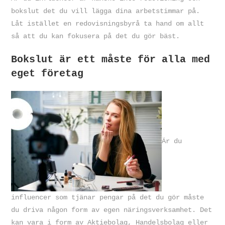
bokslut det du vill lägga dina arbetstimmar på.
Låt istället en redovisningsbyrå ta hand om allt
så att du kan fokusera på det du gör bäst.
Bokslut är ett måste för alla med
eget företag
Är du
influencer som tjänar pengar på det du gör måste
du driva någon form av egen näringsverksamhet. Det
kan vara i form av Aktiebolag, Handelsbolag eller