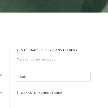
VAD HÄNDER I NÖJESVÄRLDEN?
Tweets by nojesguiden
s
v
SENASTE KOMMENTARER