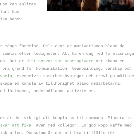
Hon kan anlitas
lart kan
ika behov.
r många fördelar. Dels ökar de motivationen bland de
 samlas efter ledigheten. Att ha en dag med föreläsninga
sen. Det är
ditt ansvar som arbetsgivare
att skapa en
 bra grund för kommunikation, teambuilding, vänskap och
vseln
, exempelvis samarbetsövningar och trevliga måltide
skapa en känsla av tillhörighet bland medarbetarna.
ed lättsamma, underhållande aktiviteter.
er är det viktigt att koppla av tillsammans. Planera in
skar att fika
, även med kollegor. En god kopp kaffe med
ick-offen. Dessutom är det ett bra tillfälle för