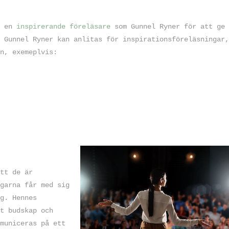
a en
inspirerande föreläsare
som Gunnel Ryner för att ge
 Gunnel Ryner kan anlitas för inspirationsföreläsningar,
n, exemeplvis:
tt de är
garna får med sig
g. Hennes
t budskap och
municeras på ett