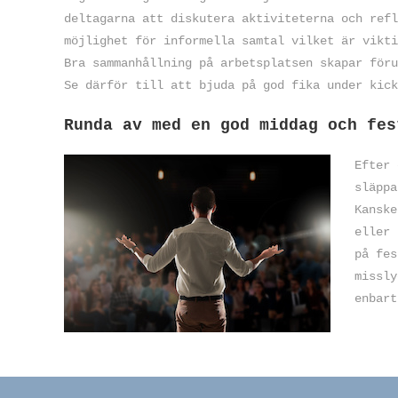
deltagarna att diskutera aktiviteterna och refl
möjlighet för informella samtal vilket är vikti
Bra sammanhållning på arbetsplatsen skapar föru
Se därför till att bjuda på god fika under kick
Runda av med en god middag och fes
Efter 
släppa
Kanske
eller 
på fes
missly
enbart